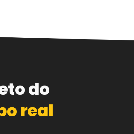
eto do
o real