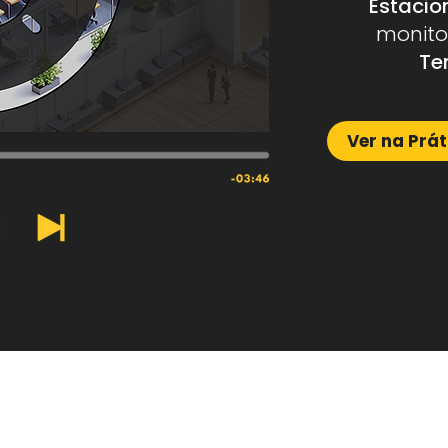
Estacio
monito
Te
Ver na Prát