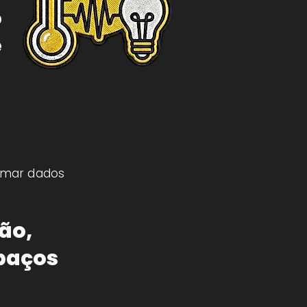
o
e
ormar dados
ão,
paços