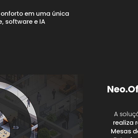
Conforto em uma única
, software e IA
Neo.Of
A soluç
realiza 
Mesas de