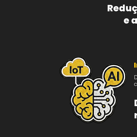
Reduç
e 
D
c