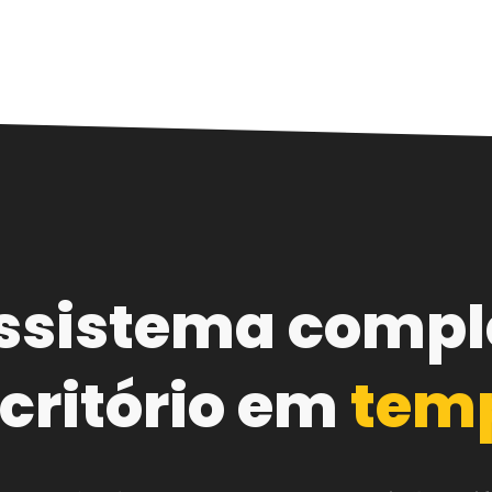
ssistema compl
critório em
temp