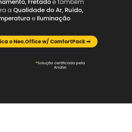
namento, Fretado
e também
ra a
Qualidade do Ar, Ruído,
mperatura
e
Iluminação
ica o Neo.Office w/ ComfortPack ➡︎
*
Solução certificada pela
Anatel