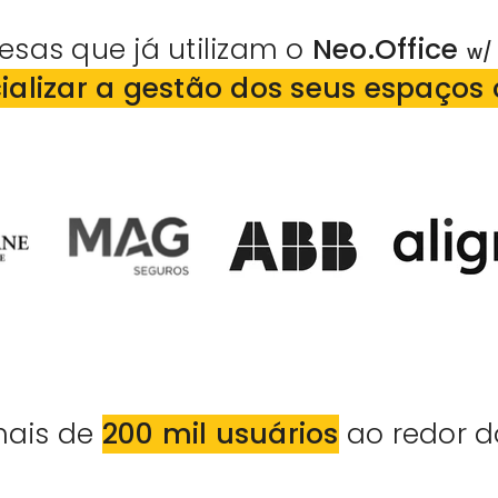
esas que já utilizam o
Neo.Office
w/
ializar a gestão dos seus espaços 
mais de
200 mil usuários
ao redor 