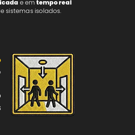
ficada
e em
tempo real
e sistemas isolados.
o
o
o
s