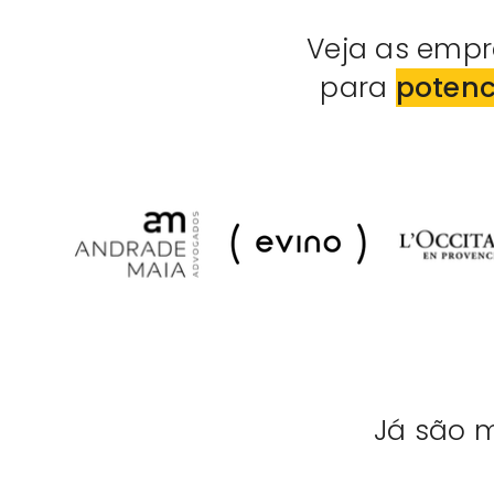
Veja as empr
para
potenc
Já são 