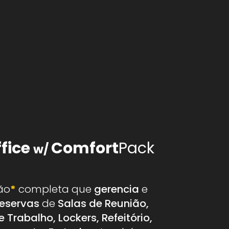
fice
Comfort
Pack
w/
ão
*
completa que
gerencia
e
reservas
de
Salas de Reunião,
 Trabalho, Lockers, Refeitório,