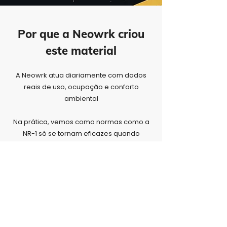
Por que a Neowrk criou
este material
A Neowrk atua diariamente com dados
reais de uso, ocupação e conforto
ambiental
Na prática, vemos como normas como a
NR-1 só se tornam eficazes quando
conectadas à realidade do espaço e ao
comportamento das pessoas
Este e-book nasce dessa experiência:
traduzir exigências normativas em
decisões mais inteligentes,
sustentáveis e humanas